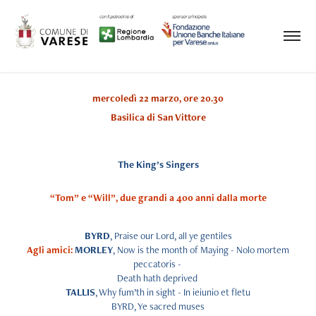
mercoledì 22 marzo, ore 20.30
Basilica di San Vittore
The King’s Singers
“Tom” e “Will”, due grandi a 400 anni dalla morte
BYRD
, Praise our Lord, all ye gentiles
Agli amici
:
MORLEY
, Now is the month of Maying - Nolo mortem
peccatoris -
Death hath deprived
TALLIS
, Why fum’th in sight - In ieiunio et fletu
BYRD, Ye sacred muses