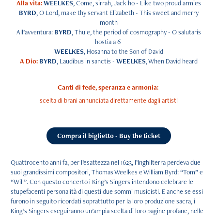
Alla vita:
WEELKES
, Come, sirrah, Jack ho - Like two proud armies
BYRD
, O Lord, make thy servant Elizabeth - This sweet and merry
month
All’avventura:
BYRD
, Thule, the period of cosmography - O salutaris
hostia a 6
WEELKES
, Hosanna to the Son of David
A Dio:
BYRD
, Laudibus in sanctis -
WEELKES
, When David heard
Canti di fede, speranza e armonia:
scelta di brani annunciata direttamente dagli artisti
Compra il biglietto - Buy the ticket
Quattrocento anni fa, per l’esattezza nel 1623, l’Inghilterra perdeva due
suoi grandissimi compositori, Thomas Weelkes e William Byrd: “Tom” e
“Will”. Con questo concerto i King’s Singers intendono celebrare le
stupefacenti personalità di questi due sommi musicisti. E anche se essi
furono in seguito ricordati soprattutto per la loro produzione sacra, i
King’s Singers eseguiranno un’ampia scelta di loro pagine profane, nelle